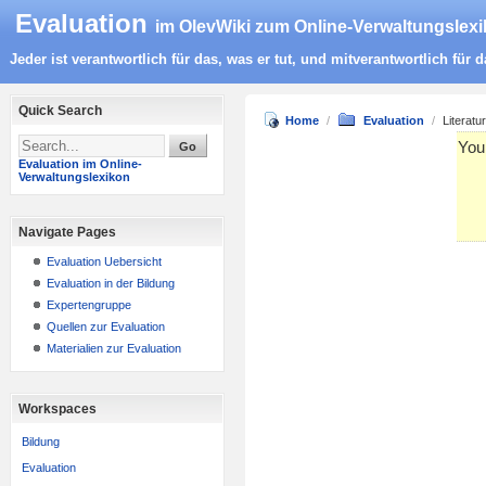
Evaluation
im
OlevWiki
zum
Online-Verwaltungslex
Jeder ist verantwortlich für das, was er tut, und mitverantwortlich für
Quick Search
Home
/
Evaluation
/
Literatu
You 
Evaluation im Online-
Verwaltungslexikon
Navigate Pages
Evaluation Uebersicht
Evaluation in der Bildung
Expertengruppe
Quellen zur Evaluation
Materialien zur Evaluation
Workspaces
Bildung
Evaluation