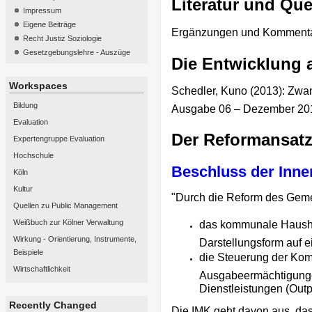
Literatur und Qu
Impressum
Eigene Beiträge
Ergänzungen und Komment
Recht Justiz Soziologie
Gesetzgebungslehre - Auszüge
Die Entwicklung 
Workspaces
Schedler,
Kuno (2013):
Zwan
Bildung
Ausgabe 06 – Dezember 201
Evaluation
Der Reformansatz
Expertengruppe Evaluation
Hochschule
Beschluss der Inne
Köln
Kultur
"Durch die Reform des Geme
Quellen zu Public Management
Weißbuch zur Kölner Verwaltung
das kommunale Hausha
Wirkung - Orientierung, Instrumente,
Darstellungsform auf e
Beispiele
die Steuerung der Kom
Wirtschaftlichkeit
Ausgabeermächtigungen
Dienstleistungen (Out
Recently Changed
Die IMK geht davon aus, da