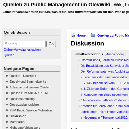
Quellen zu Public Management
im
OlevWiki
- Wiki, 
Jeder ist verantwortlich für das, was er tut, und mitverantwortlich für das, was er 
Quick Search
Home
/
Quellen zu Public 
Diskussion
Online-Verwaltungslexikon
Inhaltsverzeichnis
[ Ausblenden]
Quellen
Literatur und Quellen zu Public 
Die Entwicklung aus Schweizer Si
Navigate Pages
Der Reformansatz: was Absicht w
Quellen - Überblick
Beschluss der Innenministerkon
Einzel– und Sammelwerke
IMK-Beschluss vom 21.11.2003
Aufsätze und weitere Quellen
1. Ziele der Reform des Gemein
Quellen zum NKF/NKR usw.
Komponenten eines neuen ko
Quellensammlung
"Betriebswirtschaftslehre": die rich
Gesetzgebungslehre
Kriterien für Lehrbücher Public 
PSM Public Service Motivation
Lehrbücher - nicht immer verläßli
Diskussion
Heuermann / Tomenendal 2010:
Materialien
Nicht empfehlenswert