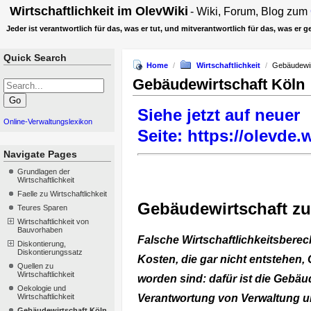
Wirtschaftlichkeit
im
OlevWiki
- Wiki, Forum, Blog zum
Jeder ist verantwortlich für das, was er tut, und mitverantwortlich für das, was er 
Quick Search
Home
/
Wirtschaftlichkeit
/
Gebäudewir
Gebäudewirtschaft Köln
Siehe jetzt auf neuer
Online-Verwaltungslexikon
Seite: https://olevde
Navigate Pages
Grundlagen der
Wirtschaftlichkeit
Faelle zu Wirtschaftlichkeit
Gebäudewirtschaft zu 
Teures Sparen
Wirtschaftlichkeit von
Bauvorhaben
Falsche Wirtschaftlichkeitsber
Diskontierung,
Diskontierungssatz
Kosten, die gar nicht entstehen, 
Quellen zu
Wirtschaftlichkeit
worden sind: dafür ist die Gebäud
Oekologie und
Wirtschaftlichkeit
Verantwortung von Verwaltung und 
Gebäudewirtschaft Köln