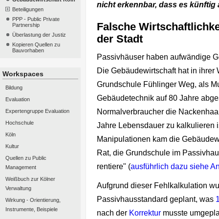
nicht erkennbar, dass es künftig 
Beteiligungen
PPP - Public Private
Falsche Wirtschaftlich
Partnership
Überlastung der Justiz
der Stadt
Kopieren Quellen zu
Bauvorhaben
Passivhäuser haben aufwändige Geb
Die Gebäudewirtschaft hat in ihrer 
Workspaces
Grundschule Fühlinger Weg, als Must
Bildung
Gebäudetechnik auf 80 Jahre abge
Evaluation
Normalverbraucher die Nackenhaar
Expertengruppe Evaluation
Hochschule
Jahre Lebensdauer zu kalkulieren i
Köln
Manipulationen kam die Gebäudewi
Kultur
Rat, die Grundschule im Passivhau
Quellen zu Public
rentiere" (
ausführlich dazu siehe A
Management
Weißbuch zur Kölner
Aufgrund dieser Fehlkalkulation 
Verwaltung
Passivhausstandard geplant, was
Wirkung - Orientierung,
Instrumente, Beispiele
nach der
Korrektur
musste umgepla