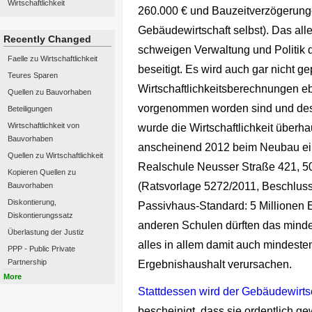
Wirtschaftlichkeit
260.000 € und Bauzeitverzögerung
Gebäudewirtschaft selbst). Das alle
Recently Changed
schweigen Verwaltung und Politik 
Faelle zu Wirtschaftlichkeit
beseitigt. Es wird auch gar nicht ge
Teures Sparen
Wirtschaftlichkeitsberechnungen eb
Quellen zu Bauvorhaben
vorgenommen worden sind und desh
Beteiligungen
Wirtschaftlichkeit von
wurde die Wirtschaftlichkeit überhau
Bauvorhaben
anscheinend
2012
beim
Neubau ei
Quellen zu Wirtschaftlichkeit
Realschule Neusser Straße 421, 5
Kopieren Quellen zu
(Ratsvorlage
5272/2011, Beschluss
Bauvorhaben
Diskontierung,
Passivhaus-Standard: 5 Millionen
Diskontierungssatz
anderen Schulen dürften das minde
Überlastung der Justiz
alles in allem damit auch mindest
PPP - Public Private
Partnership
Ergebnishaushalt verursachen.
More
Stattdessen wird der Gebäudewirtsch
bescheinigt, dass sie ordentlich gew